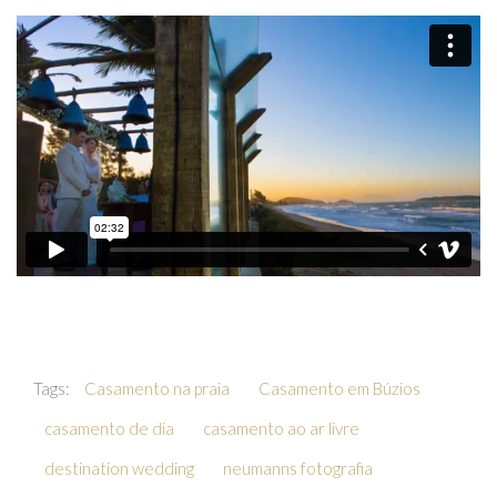
Tags:
Casamento na praia
Casamento em Búzios
casamento de dia
casamento ao ar livre
destination wedding
neumanns fotografia