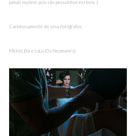
jamais mudem, pois são pessoinhas incríveis :)
Carinhosamente de seus fotógrafos
Michel, Bia e LuLu (Os Neumann's)