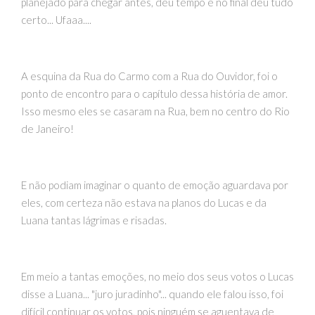
planejado para chegar antes, deu tempo e no final deu tudo
certo... Ufaaa....
A esquina da Rua do Carmo com a Rua do Ouvidor, foi o
ponto de encontro para o capítulo dessa história de amor.
Isso mesmo eles se casaram na Rua, bem no centro do Rio
de Janeiro!
E não podiam imaginar o quanto de emoção aguardava por
eles, com certeza não estava na planos do Lucas e da
Luana tantas lágrimas e risadas.
Em meio a tantas emoções, no meio dos seus votos o Lucas
disse a Luana... "juro juradinho"... quando ele falou isso, foi
difícil continuar os votos, pois ninguém se aguentava de