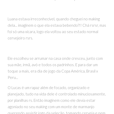
Luana estava irreconhecível, quando cheguei no making
dela... imaginem o que ela estava bebendo?!! Chá rsrsr, mas
foi só uma xícara, logo ela voltou ao seu estado normal
cervejeiro rsrs.
Ele escolheu se arrumar na casa onde cresceu, junto com
sua mãe, irmã, avó e todos os padrinhos. E para dar um
toque a mais, era dia de jogo da Copa América, Brasil x
Peru...
O Lucas é um rapaz além de focado, organizado e
planejado, tudo na vida dele é controlado minuciosamente,
por planilhas rs. Então imaginem como ele devia estar
agoniado no seu making com um monte de marmanjo
querendo assistir jogo da seleção, tomando cerveja e nem