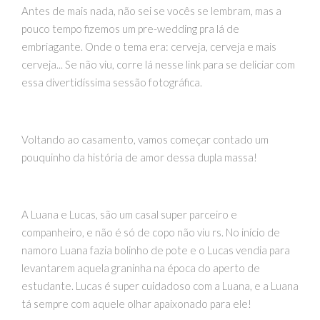
Antes de mais nada, não sei se vocês se lembram, mas a
pouco tempo fizemos um pre-wedding pra lá de
embriagante. Onde o tema era: cerveja, cerveja e mais
cerveja... Se não viu, corre lá nesse link para se deliciar com
essa divertidíssima sessão fotográfica.
Voltando ao casamento, vamos começar contado um
pouquinho da história de amor dessa dupla massa!
A Luana e Lucas, são um casal super parceiro e
companheiro, e não é só de copo não viu rs. No início de
namoro Luana fazia bolinho de pote e o Lucas vendia para
levantarem aquela graninha na época do aperto de
estudante. Lucas é super cuidadoso com a Luana, e a Luana
tá sempre com aquele olhar apaixonado para ele!