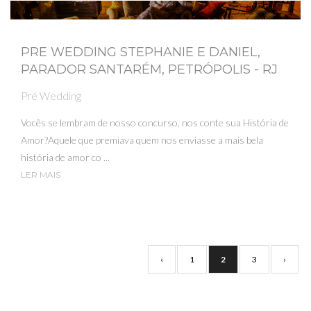
PRE WEDDING STEPHANIE E DANIEL,
PARADOR SANTARÉM, PETRÓPOLIS - RJ
Pré Wedding
Vocês se lembram de nosso concurso, nos conte sua História de
Amor?Aquele que premiava quem nos enviasse a mais bela
história de amor co ...
LER MAIS
‹
1
2
3
›