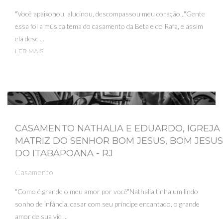
"Você apaixonou, alucinou, descompassou meu coração..."Gente
essa foi a música tema do casamento da Beta e do Rafa, e assim
ela desc ...
LER MAIS
CASAMENTO NATHALIA E EDUARDO, IGREJA
MATRIZ DO SENHOR BOM JESUS, BOM JESUS
DO ITABAPOANA - RJ
Casamento
"Como é grande o meu amor por você"Nathalia tinha um lindo
sonho de infância, casar com seu príncipe encantado, o grande
amor de sua vid ...