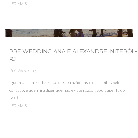
LER MAIS
PRE WEDDING ANA E ALEXANDRE, NITERÓI -
RJ
Pré Wedding
Quem um dia irá dizer que existe razão nas coisas feitas pelo
coração, e quem irá dizer que não existe razão...Sou super fã do
Legiã ...
LER MAIS