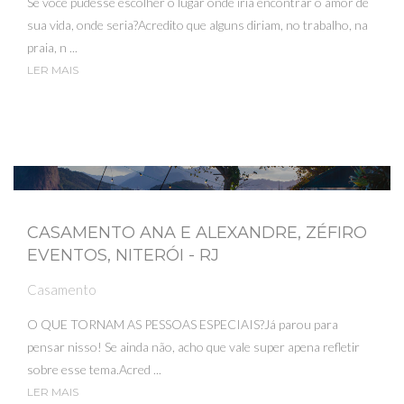
Se você pudesse escolher o lugar onde iria encontrar o amor de
sua vida, onde seria?Acredito que alguns diriam, no trabalho, na
praia, n ...
LER MAIS
CASAMENTO ANA E ALEXANDRE, ZÉFIRO
EVENTOS, NITERÓI - RJ
Casamento
O QUE TORNAM AS PESSOAS ESPECIAIS?Já parou para
pensar nisso! Se ainda não, acho que vale super apena refletir
sobre esse tema.Acred ...
LER MAIS