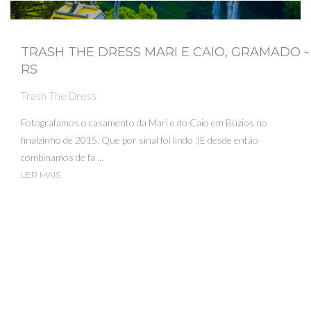
TRASH THE DRESS MARI E CAIO, GRAMADO -
RS
Trash The Dress
Fotografamos o casamento da Mari e do Caio em Búzios no
finalzinho de 2015. Que por sinal foi lindo :)E desde então
combinamos de fa ...
LER MAIS