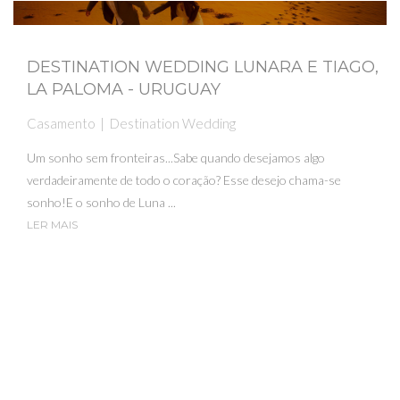
DESTINATION WEDDING LUNARA E TIAGO,
LA PALOMA - URUGUAY
Casamento
Destination Wedding
Um sonho sem fronteiras...Sabe quando desejamos algo
verdadeiramente de todo o coração? Esse desejo chama-se
sonho!E o sonho de Luna ...
LER MAIS