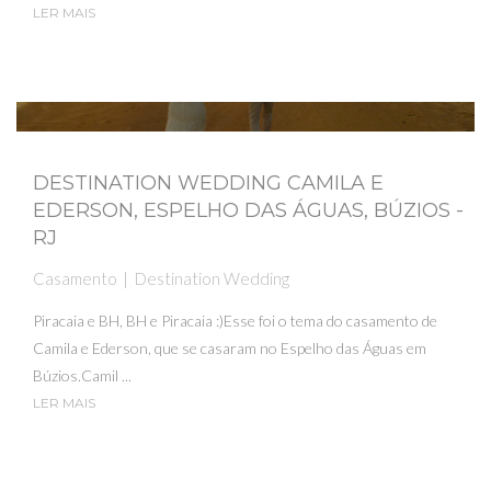
LER MAIS
DESTINATION WEDDING CAMILA E
EDERSON, ESPELHO DAS ÁGUAS, BÚZIOS -
RJ
Casamento
Destination Wedding
Piracaia e BH, BH e Piracaia :)Esse foi o tema do casamento de
Camila e Ederson, que se casaram no Espelho das Águas em
Búzios.Camil ...
LER MAIS