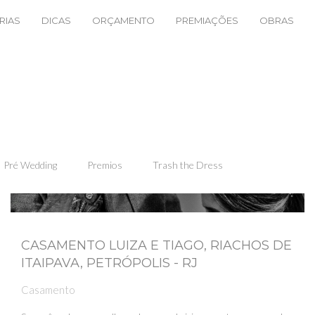
RIAS
DICAS
ORÇAMENTO
PREMIAÇÕES
OBRAS
Pré Wedding
Premios
Trash the Dress
CASAMENTO LUIZA E TIAGO, RIACHOS DE
ITAIPAVA, PETRÓPOLIS - RJ
Casamento