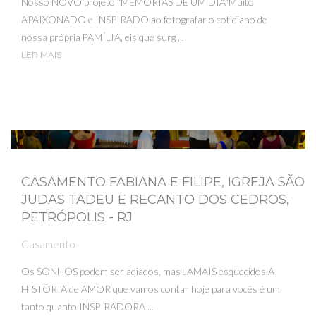
Nosso NOVO projeto "MEMÓRIAS DE UM DIA"Muito
APAIXONADO e INSPIRADO ao fotografar o cotidiano de
nossa própria FAMÍLIA, eis que surg ...
LER MAIS
CASAMENTO FABIANA E FILIPE, IGREJA SÃO
JUDAS TADEU E RECANTO DOS CEDROS,
PETRÓPOLIS - RJ
Casamento
Os SONHOS podem ser adiados, mas JAMAIS esquecidos.A
HISTÓRIA de AMOR que vamos contar hoje para vocês é um
tanto quanto INSPIRADORA ...