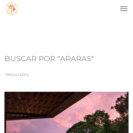
menu
BUSCAR POR
"ARARAS"
1
RESULTADOS